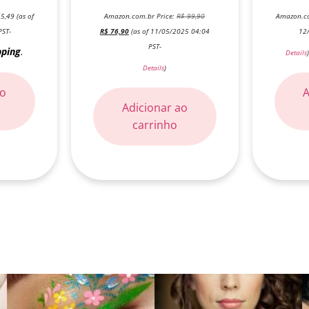
5,49
(as of
Amazon.com.br Price:
R$
99,90
Amazon.co
PST-
R$
76,90
(as of 11/05/2025 04:04
12
PST-
pping
.
Details
Details
)
ao
A
Adicionar ao
carrinho