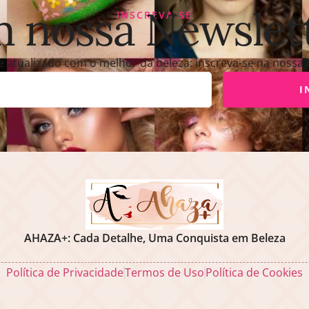
 nossa Newslet
INSCREVA-SE
atualizado com o melhor da beleza: inscreva-se na nossa
I
AHAZA+: Cada Detalhe, Uma Conquista em Beleza
Política de Privacidade
Termos de Uso
Política de Cookies