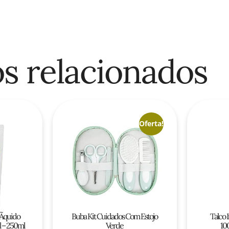
s relacionados
Oferta!
Ã­quido
Buba Kit Cuidados Com Estojo
Talco 
l – 250ml
Verde
10