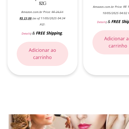
82G
Amazon.com.br Price:
R$
1
Amazon.com.br Price:
R$
26,54
10/05/2025 04:02 
R$
23,99
(as of 11/05/2025 04:34
&
FREE Shi
Details
)
PST-
&
FREE Shipping
.
Details
)
Adicionar 
carrinho
Adicionar ao
carrinho