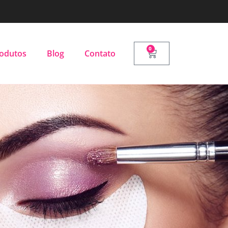
0
odutos
Blog
Contato