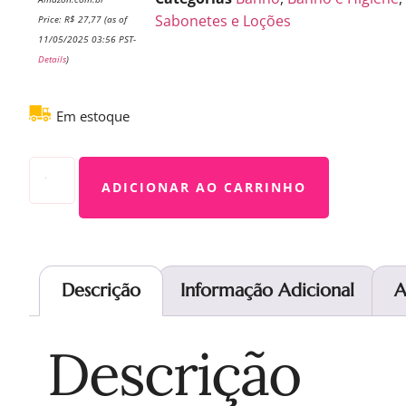
Sabonetes e Loções
Price:
R$
27,77
(as of
11/05/2025 03:56 PST-
Details
)
Em estoque
ADICIONAR AO CARRINHO
Descrição
Informação Adicional
A
Descrição