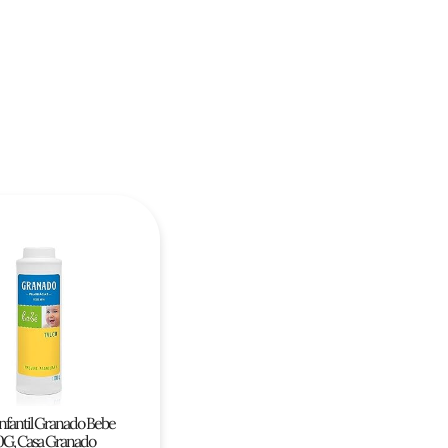
Infantil Granado Bebe
0G, Casa Granado