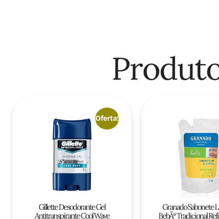
Produto
Oferta!
Gillette Desodorante Gel
Granado Sabonete L
Antitranspirante Cool Wave
BebÃª Tradicional Refi