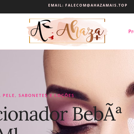
EMAIL:
FALECOM@AHAZAMAIS.TOP
Pr
 PELE
,
SABONETES E LOÇÕES
ionador BebÃª