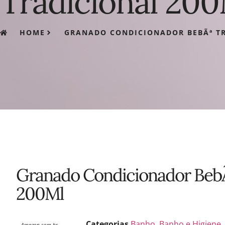
Tradicional 20
HOME
GRANADO CONDICIONADOR BEBÃª T
Granado Condicionador BebÃ
200Ml
Categorias
Banho
,
Banho e Higiene
Amazon.com.br