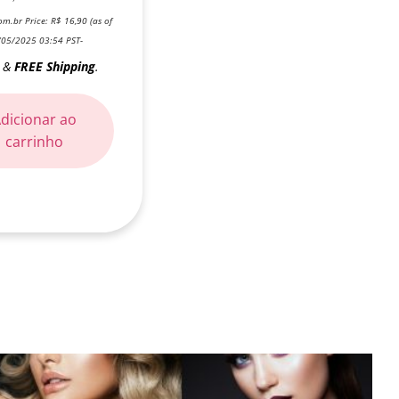
m.br Price:
R$
16,90
(as of
/05/2025 03:54 PST-
&
FREE Shipping
.
)
dicionar ao
carrinho