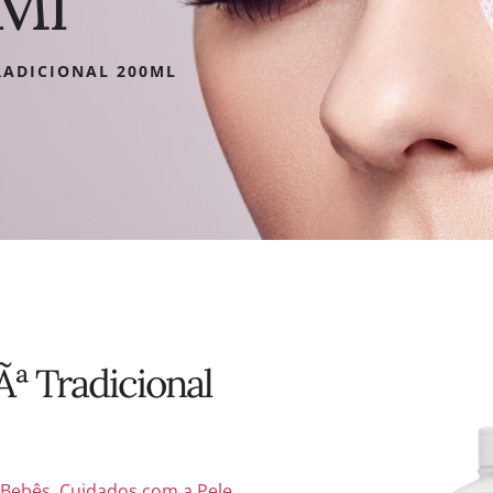
0Ml
RADICIONAL 200ML
ª Tradicional
,
Bebês
,
Cuidados com a Pele
,