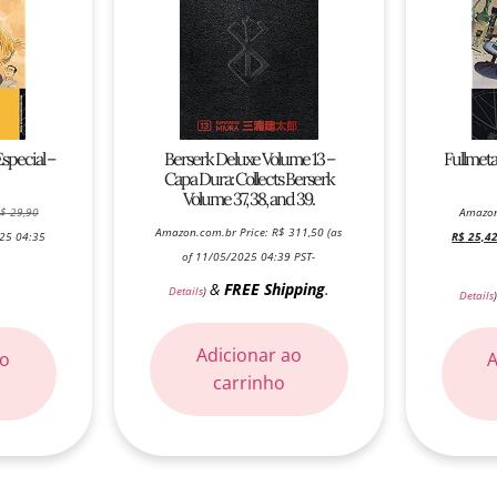
special –
Berserk Deluxe Volume 13 –
Fullmeta
Capa Dura: Collects Berserk
Volume 37, 38, and 39.
$
29,90
Amazon
Amazon.com.br Price:
R$
311,50
(as
025 04:35
R$
25,4
of 11/05/2025 04:39 PST-
&
FREE Shipping
.
Details
)
Details
Adicionar ao
ao
A
carrinho