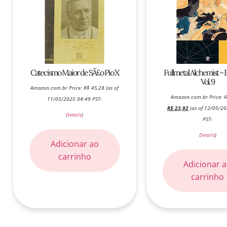
Catecismo Maior de SÃ£o Pio X
Fullmetal Alchemist – E
Vol. 9
Amazon.com.br Price:
R$
45,28
(as of
Amazon.com.br Price:
R
11/05/2025 04:49 PST-
R$
23,92
(as of 12/05/2
Details
)
PST-
Details
)
Adicionar ao
carrinho
Adicionar 
carrinho