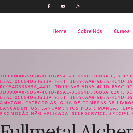
Home
Sobre Nós
Cursos
3D090AA8-5D5A-4C1D-B5AC-0C054D536B3A_0
,
3D090
B5AC-0C054D536B3A_1601
,
3D090AA8-5D5A-4C1D-B5
0C054D536B3A_4401
,
3D090AA8-5D5A-4C1D-B5AC-0C
3D090AA8-5D5A-4C1D-B5AC-0C054D536B3A_8201
,
3D
B5AC-0C054D536B3A_9301
,
3D090AA8-5D5A-4C1D-B5
AMAZON
,
CATEGORIAS
,
GUIA DE COMPRAS DE LIVRO
LANÇAMENTOS
,
LANÇAMENTOS HQS E MANGÁS
,
LIV
PROMOÇÃO NÃO APLICADA
,
SELF SERVICE
,
SPECIAL 
Fullmetal Alchem