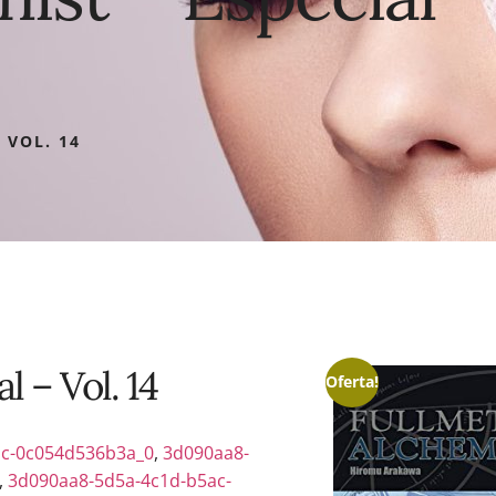
 VOL. 14
l – Vol. 14
Oferta!
ac-0c054d536b3a_0
,
3d090aa8-
,
3d090aa8-5d5a-4c1d-b5ac-