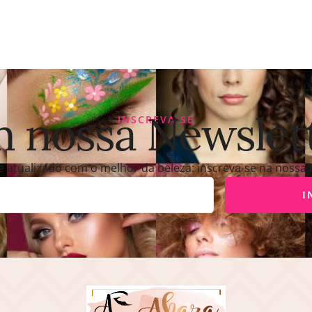
 nossa Newslet
INSCREVA-SE
atualizado com o melhor da beleza: inscreva-se na nossa
I