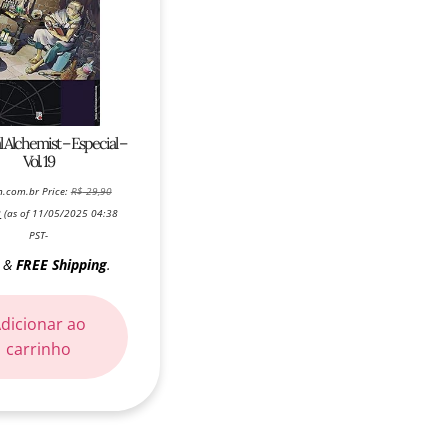
l Alchemist – Especial –
Vol. 19
.com.br Price:
R$
29,90
2
(as of 11/05/2025 04:38
PST-
&
FREE Shipping
.
)
dicionar ao
carrinho