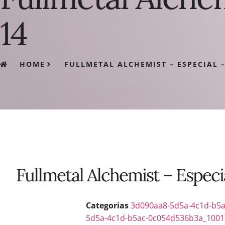
14
HOME
FULLMETAL ALCHEMIST – ESPECIAL –
Fullmetal Alchemist – Especia
Categorias
3d090aa8-5d5a-4c1d-b5
5d5a-4c1d-b5ac-0c054d536b3a_1001