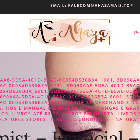
EMAIL:
FALECOM@AHAZAMAIS.TOP
Pr
AA8-5D5A-4C1D-B5AC-0C054D536B3A_1001
,
3D090AA
AC-0C054D536B3A_3201
,
3D090AA8-5D5A-4C1D-B5AC
054D536B3A_5901
,
3D090AA8-5D5A-4C1D-B5AC-0C05
090AA8-5D5A-4C1D-B5AC-0C054D536B3A_8601
,
3D09
AC-0C054D536B3A_9601
,
ARBORIST MERCHANDISING
S
,
HQS E MANGÁS EM OFERTA
,
HQS, MANGÁS E GRAP
ROS
,
LIVROS ATÉ R$ 20
,
LIVROS EM OFERTA
,
LIVROS 
FEATURES STORES
,
TERMOS E CONDIÇÕES - NATURA1
ist – Especial –