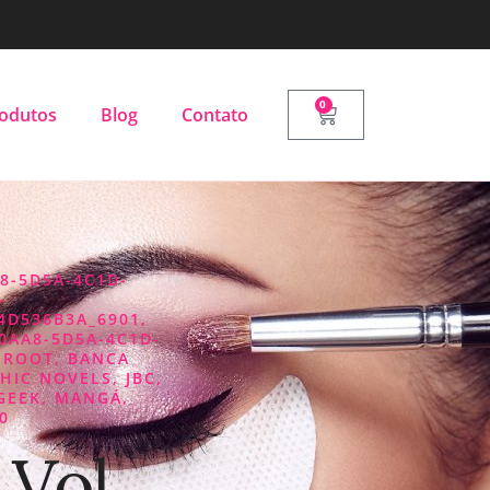
0
odutos
Blog
Contato
8-5D5A-4C1D-
-
4D536B3A_6901
,
0AA8-5D5A-4C1D-
 ROOT
,
BANCA
HIC NOVELS
,
JBC
,
GEEK
,
MANGÁ
,
0
 Vol.