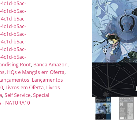
-4c1d-b5ac-
-4c1d-b5ac-
-4c1d-b5ac-
-4c1d-b5ac-
-4c1d-b5ac-
-4c1d-b5ac-
-4c1d-b5ac-
-4c1d-b5ac-
andising Root
,
Banca Amazon
,
os
,
HQs e Mangás em Oferta
,
Lançamentos
,
Lançamentos
20
,
Livros em Oferta
,
Livros
a
,
Self Service
,
Special
s - NATURA10