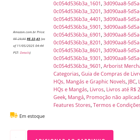
0c054d536b3a_1601
,
3d090aa8-5d5a
0c054d536b3a_3201
,
3d090aa8-5d5a
0c054d536b3a_4401
,
3d090aa8-5d5a
0c054d536b3a_5901
,
3d090aa8-5d5a
Amazon.com.br Price:
0c054d536b3a_6901
,
3d090aa8-5d5a
R$
29,90
R$
22,43
(as
0c054d536b3a_8201
,
3d090aa8-5d5a
of 11/05/2025 04:44
0c054d536b3a_8601
,
3d090aa8-5d5a
PST-
Details
)
0c054d536b3a_9301
,
3d090aa8-5d5a
0c054d536b3a_9601
,
Arborist Merch
Categorias
,
Guia de Compras de Livr
HQs, Mangás e Graphic Novels
,
JBC
,
HQs e Mangás
,
Livros
,
Livros até R$ 
Geek
,
Mangá
,
Promoção não aplicad
Features Stores
,
Termos e Condiçõe
Em estoque