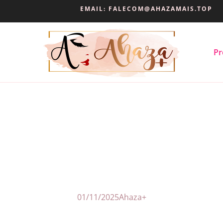
EMAIL:
FALECOM@AHAZAMAIS.TOP
Pr
01/11/2025
Ahaza+