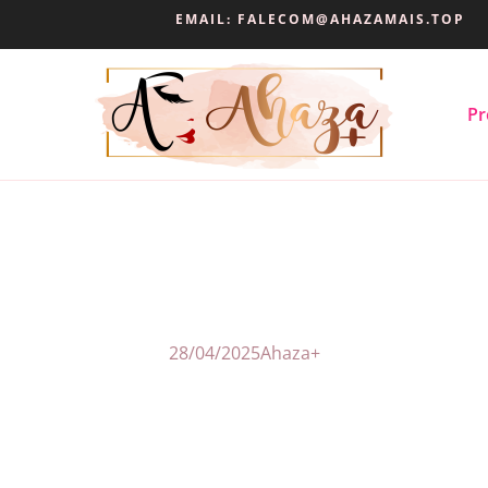
EMAIL:
FALECOM@AHAZAMAIS.TOP
Pr
28/04/2025
Ahaza+