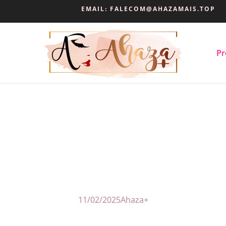
EMAIL:
FALECOM@AHAZAMAIS.TOP
Pr
11/02/2025
Ahaza+