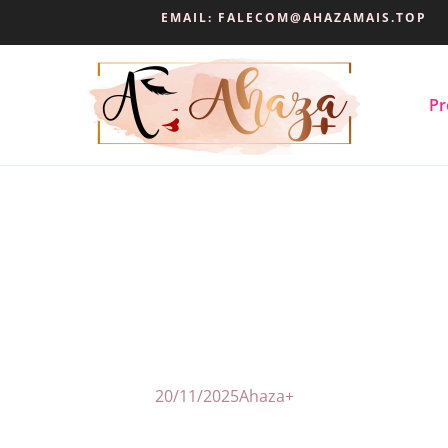
EMAIL:
FALECOM@AHAZAMAIS.TOP
Pr
20/11/2025
Ahaza+