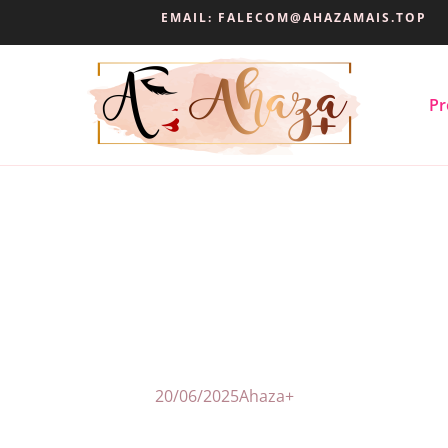
EMAIL:
FALECOM@AHAZAMAIS.TOP
Pr
20/06/2025
Ahaza+