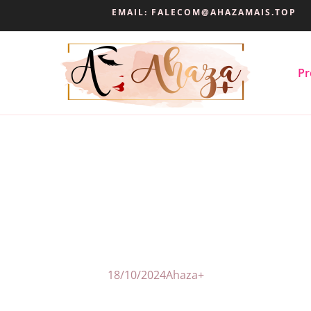
EMAIL:
FALECOM@AHAZAMAIS.TOP
Pr
18/10/2024
Ahaza+