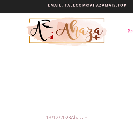
EMAIL:
FALECOM@AHAZAMAIS.TOP
Pr
13/12/2023
Ahaza+