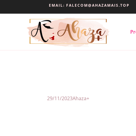
EMAIL:
FALECOM@AHAZAMAIS.TOP
Pr
29/11/2023
Ahaza+