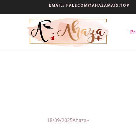
EMAIL:
FALECOM@AHAZAMAIS.TOP
Pr
18/09/2025
Ahaza+