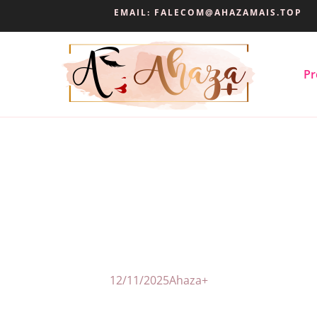
EMAIL:
FALECOM@AHAZAMAIS.TOP
Pr
12/11/2025
Ahaza+